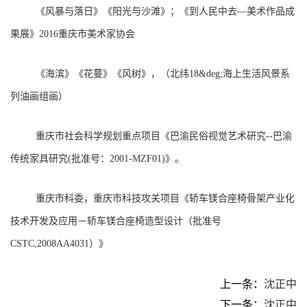
《风暴与落日》《阳光与沙滩》；《到人民中去—美术作品成
果展》2016重庆市美术家协会
《海滨》《花蔓》《风树》，（北纬18&deg;海上生活风景系
列油画组画）
重庆市社会科学规划重点项目《巴渝民俗视觉艺术研究--巴渝
传统家具研究(批准号：2001-MZF01)》。
重庆市科委，重庆市科技攻关项目《轿车镁合座椅骨架产业化
技术开发及应用－轿车镁合座椅造型设计（批准号
CSTC,2008AA4031）》
上一条：
沈正中
下一条：
沈正中